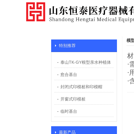
模
特别推荐
材
泰山TK-GY根型亲水种植体
·
·
愈合基台
·
封闭式印模桩和印模帽
开窗式印模桩
临时基台
最新产品