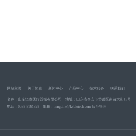
网站主页
关于恒泰
新闻中心
产品中心
技术服务
联系我们
名称：山东恒泰医疗器械
有限公司
地址：山东省泰安市岱岳区南留大街15号
电话：0538-8161828 邮箱：hengtime@ksbiotech.com
后台管理