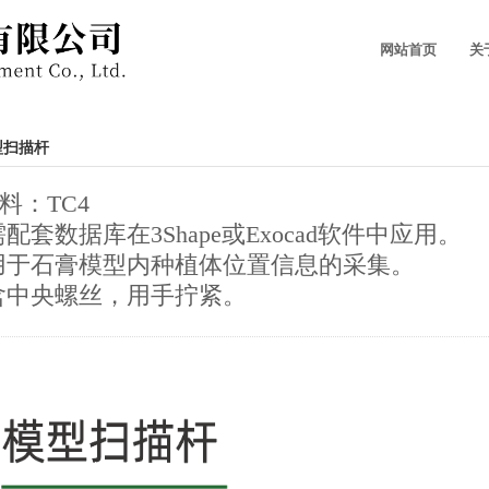
网站首页
关
型扫描杆
料：TC4
需配套数据库在3Shape或Exocad软件中应用。
用于石膏模型内种植体位置信息的采集。
含中央螺丝，用手拧紧。