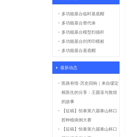
多功能基台临时基底帽
多功能基台替代体
多功能基台模型扫描杆
多功能基台封闭印模桩
多功能基台基底帽
最新动态
医路有悟·历史回响｜来自缪定
根医生的分享：王圆箓与敦煌
的故事
【征稿】恒泰第六届泰山杯口
腔种植病例大赛
【征稿】恒泰第六届泰山杯口