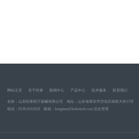
网站主页
关于恒泰
新闻中心
产品中心
技术服务
联系我们
名称：山东恒泰医疗器械
有限公司
地址：山东省泰安市岱岳区南留大街15号
电话：0538-8161828 邮箱：hengtime@ksbiotech.com
后台管理