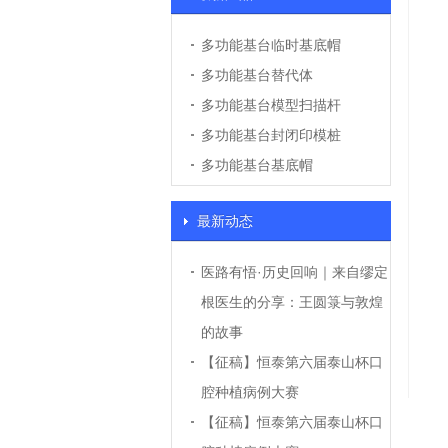
多功能基台临时基底帽
多功能基台替代体
多功能基台模型扫描杆
多功能基台封闭印模桩
多功能基台基底帽
最新动态
医路有悟·历史回响｜来自缪定
根医生的分享：王圆箓与敦煌
的故事
【征稿】恒泰第六届泰山杯口
腔种植病例大赛
【征稿】恒泰第六届泰山杯口