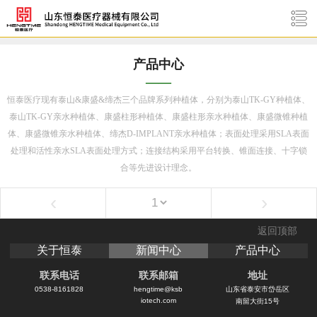
产品中心
——
恒泰医疗现有泰山&康盛
&缔杰
三个品牌系列种植体
，分别为泰山TK-GY种植体、
泰山TK-GY亲水种植体、康盛柱形种植体、康盛柱形亲水种植体、康盛微锥种植
体、康盛微锥亲水种植体、
缔杰D-IMPLANT亲水种植体
；表面处理采用SLA表面
处理和活性亲水SLA表面处理方式；连接结构采用平台转换、锥面连接、十字锁
合等先进设计理念。
‹
›
返回顶部
关于恒泰
新闻中心
产品中心
联系电话
联系邮箱
地址
0538-8161828
hengtime@ksb
山东省泰安市岱岳区
iotech.com
南留大街15号