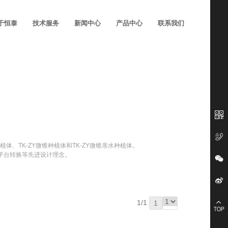
于恒泰
技术服务
新闻中心
产品中心
联系我们
植体、TK-ZY微锥种植体和TK-ZY微锥亲水种植体。
平台转换等先进设计理念。
者的更优选择
1/1
1